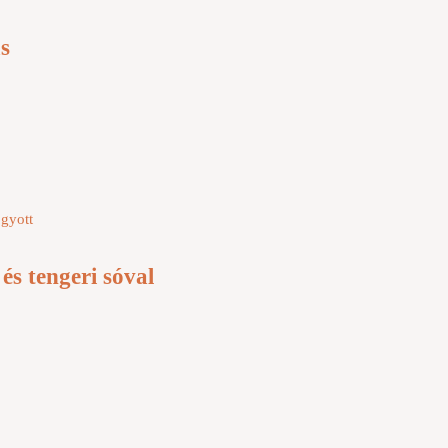
s
ogyott
és tengeri sóval