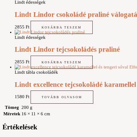
Lindt édességek
Lindt Lindor csokoládé praliné válogatá
2855
Ft
KOSÁRBA TESZEM
Lindt édességek
Lindt Lindor tejcsokoládés praliné
2855
Ft
KOSÁRBA TESZEM
Elf
Lindt tábla csokoládék
Lindt excellence tejcsokoládé karamellel 
1580
Ft
TOVÁBB OLVASOM
Tömeg
200 g
Méretek
16 × 11 × 6 cm
Értékelések