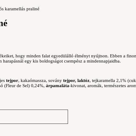
ós karamellás praliné
né
eiket, hogy minden falat egyedülálló élményt nyújtson. Ebben a finoms
den harapásnál egy kis boldogságot csempész a mindennapjaidba.
ljes
tejpor
, kakaómassza, sovány
tejpor,
laktóz
, tejkaramella 2,1% (cu
i só (Fleur de Sel) 0,24%,
árpamaláta
-kivonat, aromák, természetes aro