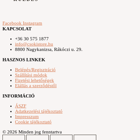
Facebook
Instagram
KAPCSOLAT
+36 30 575 1877
info@csokistore.hu
8800 Nagykanizsa, Rákóczi u. 29.
HASZNOS LINKEK
Belépés/Regisztráció
Szállítási módok
Fizetési lehetőségek
Elállás a szerződéstől
INFORMÁCIÓ
ÁSZF
Adatkezelési tájékoztató
Impresszum
Cookie tájékoztató
© 2026 Minden jog fenntartva