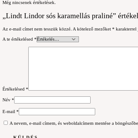
Még nincsenek értékelések.
„Lindt Lindor sós karamellás praliné” értéke
Az e-mail címet nem tesszük közzé.
A kötelező mezőket
*
karakterrel 
A te értékelésed
*
Értékelésed
*
Név
*
E-mail
*
A nevem, e-mail címem, és weboldalcímem mentése a böngészőbe