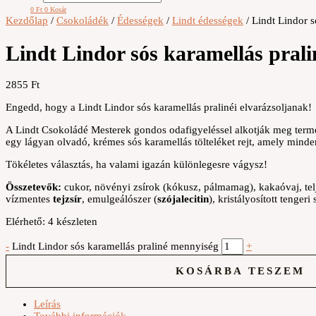
0
Ft
0
Kosár
Kezdőlap
/
Csokoládék
/
Édességek
/
Lindt édességek
/ Lindt Lindor s
Lindt Lindor sós karamellás prali
2855
Ft
Engedd, hogy a Lindt Lindor sós karamellás pralinéi elvarázsoljanak!
A Lindt Csokoládé Mesterek gondos odafigyeléssel alkotják meg termék
egy lágyan olvadó, krémes sós karamellás tölteléket rejt, amely min
Tökéletes választás, ha valami igazán különlegesre vágysz!
Összetevők:
cukor, növényi zsírok (kókusz, pálmamag), kakaóvaj, te
vízmentes
tejzsír
, emulgeálószer (
szójalecitin
), kristályosított tenger
Elérhető:
4 készleten
-
Lindt Lindor sós karamellás praliné mennyiség
+
KOSÁRBA TESZEM
Leírás