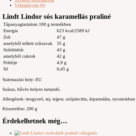
További információk
Vélemények (0)
Lindt Lindor sós karamellás praliné
Tápanyagtartalom 100 g termékben
Energia
623 kcal/2589 kJ
Zsír
47 g
amelyből telített zsírsavak
35 g
Szénhidrát
43 g
amelyből cukrok
42 g
Fehérje
4,9 g
Só
0,45 g
Származási hely: EU
Száraz, hűvös helyen tartandó.
Allergének: mogyoró, tej, tejpor, szójalecitin, árpamaláta, nyomokban 
Kiszerelése: 200 g
Érdekelhetnek még…