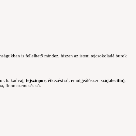
águkban is fellelhető mindez, hiszen az isteni tejcsokoládé burok
kor, kakaóvaj,
tejszínpor
, étkezési só, emulgeálószer:
szójalecitin
),
ma, finomszemcsés só.