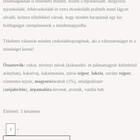
finomságukban is fellelhető mindez, hiszen a tejcsokoládé, mogyorós
tejcsokoládé, fehércsokoládé és extra étcsokoládé pralinék mind lágyan
olvadó, krémes töltelékkel várnak, hogy minden harapásnál egy kis
boldogságot csempésszenek a mindennapjaidba.
Tökéletes választás minden csokoládérajongónak, aki a változatosságot és a
minőséget keresi!
Összetevők:
cukor, növényi zsírok (kókuszdió- és pálmamagzsír különböző
arányban), kakaóvaj, kakaómassza, zsíros
tejpor
,
laktóz
, sovány
tejpor
,
vízmentes tejzsír,
mogyoró
darabok (1%), emulgeálószer
(
szójalecitin
),
árpamaláta
-kivonat, aromák, vanília bab.
Lindt
Elérhető:
5 készleten
Lindor
csokoládé
-
+
praliné