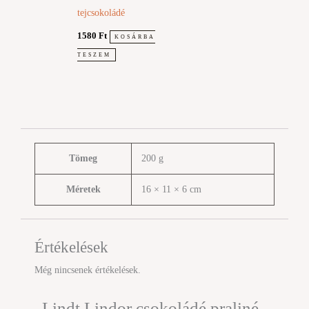
tejcsokoládé
1580
Ft
KOSÁRBA
TESZEM
Tömeg
200 g
Méretek
16 × 11 × 6 cm
Értékelések
Még nincsenek értékelések.
„Lindt Lindor csokoládé praliné