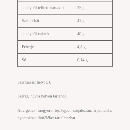
amelyből telített zsírsavak
35 g
Szénhidrát
41 g
amelyből cukrok
40 g
Fehérje
4,8 g
Só
0,14 g
Származási hely: EU
Száraz, hűvös helyen tartandó.
Allergének: mogyoró, tej, tejpor, szójalecitin, árpamaláta,
nyomokban dióféléket tartalmazhat.