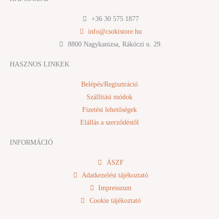
e
t
b
a
+36 30 575 1877
o
g
info@csokistore.hu
o
r
8800 Nagykanizsa, Rákóczi u. 29.
k
a
m
HASZNOS LINKEK
Belépés/Regisztráció
Szállítási módok
Fizetési lehetőségek
Elállás a szerződéstől
INFORMÁCIÓ
ÁSZF
Adatkezelési tájékoztató
Impresszum
Cookie tájékoztató