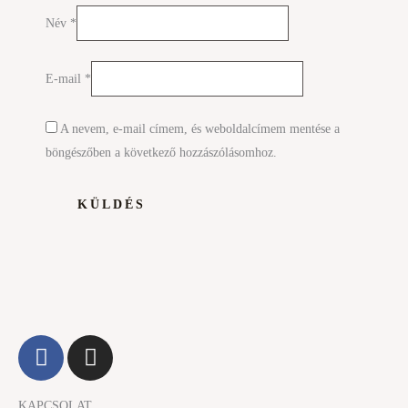
Név
*
E-mail
*
A nevem, e-mail címem, és weboldalcímem mentése a
böngészőben a következő hozzászólásomhoz.
F
I
a
n
c
s
KAPCSOLAT