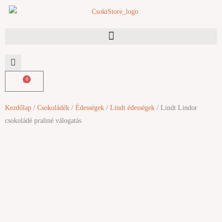
Skip
to
content
0
Kosár
Kezdőlap
/
Csokoládék
/
Édességek
/
Lindt édességek
/ Lindt Lindor
csokoládé praliné válogatás