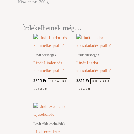
Kiszerelése: 200 g
Érdekelhetnek még…
Lindt édességek
Lindt édességek
Lindt Lindor sós
Lindt Lindor
karamellás praliné
tejcsokoládés praliné
2855
Ft
2855
Ft
KOSÁRBA
KOSÁRBA
TESZEM
TESZEM
Lindt tábla csokoládék
Lindt excellence