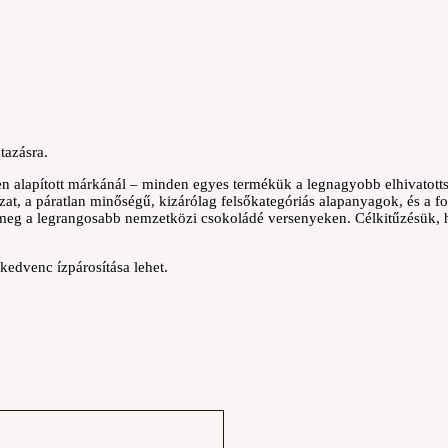
tazásra.
en alapított márkánál – minden egyes termékük a legnagyobb elhivatott
at, a páratlan minőségű, kizárólag felsőkategóriás alapanyagok, és a f
meg a legrangosabb nemzetközi csokoládé versenyeken. Célkitűzésük
kedvenc ízpárosítása lehet.