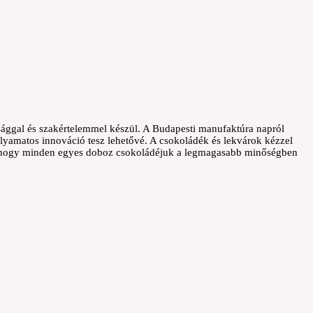
sággal és szakértelemmel készül. A Budapesti manufaktúra napról
olyamatos innováció tesz lehetővé. A csokoládék és lekvárok kézzel
, hogy minden egyes doboz csokoládéjuk a legmagasabb minőségben