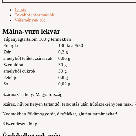
Leírás
További információk
Vélemények (0)
Málna-yuzu lekvár
Tápanyagtartalom 100 g termékben
Energia
130 kcal/550 kJ
Zsír
0,2 g
amelyből telített zsírsavak
0,06 g
Szénhidrát
30 g
amelyből cukrok
30 g
Fehérje
0,8 g
Só
0,02 g
Származási hely: Magyarország
Száraz, hűvös helyen tartandó, felbontás után hűtőszekrényben max. 7
Nyomokban földimogyorót, dióféléket, glutént tartalmazhat!
Kiszerelése: 260 g
Érdekelhetnek még…