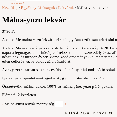
0
Ft
0
Kosár
Kezdőlap
/
Egyéb nyalánkságok
/
Lekvárok
/ Málna-yuzu lekvár
Málna-yuzu lekvár
3790
Ft
A chocoMe málna-yuzu lekvárja elrepít egy fantasztikusan felfrissítő u
A
chocoMe
szenvedélye a csokoládé, céljuk a tökéletesség. A 2010-b
napra a legmagasabb minőségre törekszik, amit a szenvedély és az aláz
készülnek, és minden évben kiemelkedő eredményekkel mérettetnek 
érjen célba és tegye boldoggá a vásárlóját!
Az egyszerre zamatosan édes és frissítően fanyar ízkombináció sokak 
Igazi ínyenc ajándékának ígérkezik, gyümölcstartalom: 72,2%
Összetevők:
málna, cukor, 100%-os málna püré, yuzu püré, pektin.
Elérhető:
2 készleten
-
Málna-yuzu lekvár mennyiség
+
KOSÁRBA TESZEM