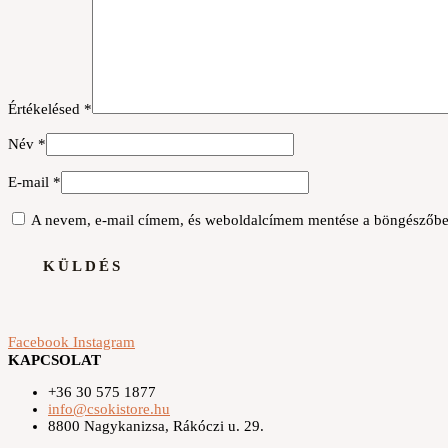
Értékelésed
*
Név
*
E-mail
*
A nevem, e-mail címem, és weboldalcímem mentése a böngészőbe
Facebook
Instagram
KAPCSOLAT
+36 30 575 1877
info@csokistore.hu
8800 Nagykanizsa, Rákóczi u. 29.