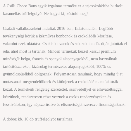
A Csilli Choco Bons egyik izgalmas terméke ez a tejcsokoládéba burkolt
karamellás trüffelgolyó. Ne hagyd ki, kóstold meg!
Családi vállalkozásként indultak 2016-ban, Balatonlellén. Legfőbb
tevékenységi körük a kézműves bonbonok és csokoládék készítése,
valamint ezek oktatása. Csokis kurzusok és sok-sok tanulás útján jutottak el
oda, ahol most is tartanak. Minden termékük kézzel készül prémium
minőségű: belga, francia és spanyol alapanyagokból, nem használnak
tartósítószereket, kizárólag természetes alapanyagokból, 100%-os
gyümölcspürékből dolgoznak. Folyamatosan tanulnak, hogy mindig újat
mutassanak megrendelőiknek és kitűnjenek a csokoládé manufaktúrák
közül. A termékeik rengeteg szeretettel, szenvedéllyel és elhivatottsággal
készülnek, rendszeresen részt vesznek a csokis rendezvényeken és
fesztiválokon, így népszerűsítve és elismertséget szerezve finomságaiknak.
A doboz kb. 10 db trüffelgolyót tartalmaz.