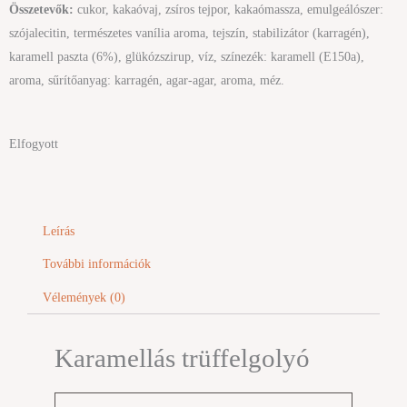
Összetevők:
cukor, kakaóvaj, zsíros tejpor, kakaómassza, emulgeálószer:
szójalecitin, természetes vanília aroma, tejszín, stabilizátor (karragén),
karamell paszta (6%), glükózszirup, víz, színezék: karamell (E150a),
aroma, sűrítőanyag: karragén, agar-agar, aroma, méz.
Elfogyott
Leírás
További információk
Vélemények (0)
Karamellás trüffelgolyó