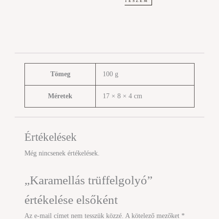
TESZEM
Tömeg
100 g
Méretek
17 × 8 × 4 cm
Értékelések
Még nincsenek értékelések.
„Karamellás trüffelgolyó”
értékelése elsőként
Az e-mail címet nem tesszük közzé.
A kötelező mezőket
*