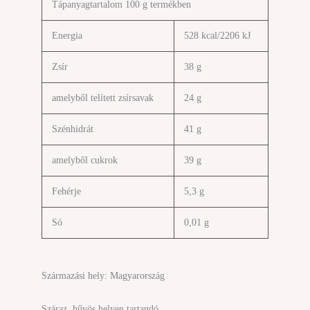
Tápanyagtartalom 100 g termékben
Energia
528 kcal/2206 kJ
Zsír
38 g
amelyből telített zsírsavak
24 g
Szénhidrát
41 g
amelyből cukrok
39 g
Fehérje
5,3 g
Só
0,01 g
Származási hely: Magyarország
Száraz, hűvös helyen tartandó.