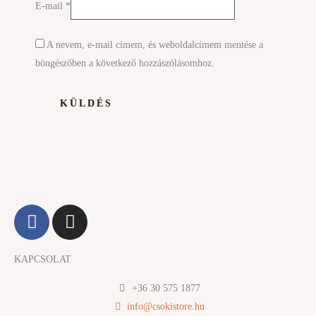
E-mail
*
A nevem, e-mail címem, és weboldalcímem mentése a
böngészőben a következő hozzászólásomhoz.
F
I
a
n
c
s
KAPCSOLAT
e
t
b
a
+36 30 575 1877
o
g
info@csokistore.hu