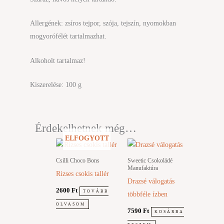
Allergének: zsíros tejpor, szója, tejszín, nyomokban
mogyorófélét tartalmazhat.
Alkoholt tartalmaz!
Kiszerelése: 100 g
Érdekelhetnek még…
ELFOGYOTT
Csilli Choco Bons
Sweetic Csokoládé
Manufaktúra
Rizses csokis tallér
Drazsé válogatás
2600
Ft
TOVÁBB
többféle ízben
OLVASOM
7590
Ft
KOSÁRBA