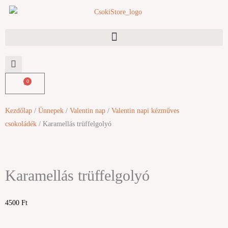
Skip
to
content
0
Kosár
Kezdőlap
/
Ünnepek
/
Valentin nap
/
Valentin napi kézműves
csokoládék
/ Karamellás trüffelgolyó
Karamellás trüffelgolyó
4500
Ft