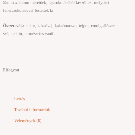
55mm x 25mm méretűek, tejcsokoládéból készültek, melyeket
fehércsokoládéval festettek ki.
Összetevők:
cukor, kakaóvaj, kakaómassza, tejpor, emulgeálószer:
szójalecitin, természetes vanília.
Elfogyott
Leírás
További információk
Vélemények (0)