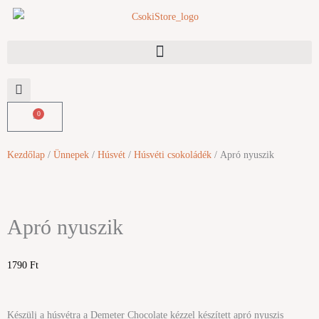
Skip
to
content
0
Kosár
Kezdőlap
/
Ünnepek
/
Húsvét
/
Húsvéti csokoládék
/ Apró nyuszik
Apró nyuszik
1790
Ft
Készülj a húsvétra a Demeter Chocolate kézzel készített apró nyuszis