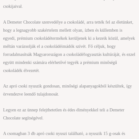
csokijaival.
A Demeter Chocolate szenvedélye a csokoládé, arra tették fel az életünket,
hogy a legnagyobb szakértelem mellett olyan, ízben és küllemben is
egyedi, prémium csokoládétermékek kerüljenek ki a kezeik közül, amelyek
méltán varázsolják el a csokoládéimádók szívét. Fő céljuk, hogy
forradalmasítsák Magyarországon a csokoládéfogyasztás kultúráját, és ezzel
együtt mindenki számára elérhetővé tegyék a prémium minőségű
csokoládék élvezetét.
Az apró csoki nyuszik gondosan, minőségi alapanyagokból készültek, így
örvendezve leendő tulajdonosát.
Legyen ez az ünnep felejthetetlen és édes élményekkel teli a Demeter
Chocolate segítségével.
A csomagban 3 db apró csoki nyuszi található, a nyuszik 15 g-osak és