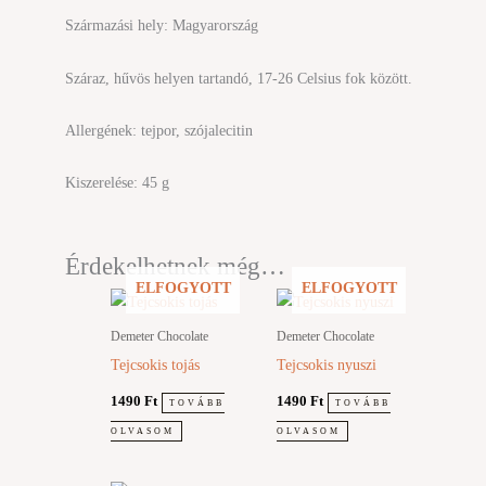
Származási hely: Magyarország
Száraz, hűvös helyen tartandó, 17-26 Celsius fok között.
Allergének: tejpor, szójalecitin
Kiszerelése: 45 g
Érdekelhetnek még…
ELFOGYOTT
ELFOGYOTT
Demeter Chocolate
Demeter Chocolate
Tejcsokis tojás
Tejcsokis nyuszi
1490
Ft
1490
Ft
TOVÁBB
TOVÁBB
OLVASOM
OLVASOM