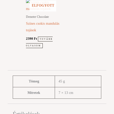
ELFOGYOTT
Demeter Chocolate
Színes csokis mandulás
tojások
2390
Ft
TOVÁBB
OLVASOM
Tömeg
45 g
Méretek
7 × 13 cm