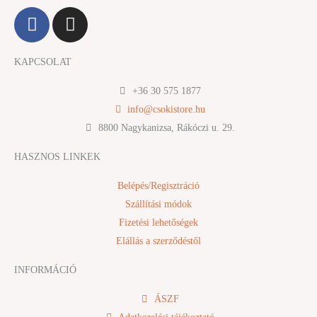
F
I
a
n
c
s
KAPCSOLAT
e
t
b
a
+36 30 575 1877
o
g
info@csokistore.hu
o
r
8800 Nagykanizsa, Rákóczi u. 29.
k
a
m
HASZNOS LINKEK
Belépés/Regisztráció
Szállítási módok
Fizetési lehetőségek
Elállás a szerződéstől
INFORMÁCIÓ
ÁSZF