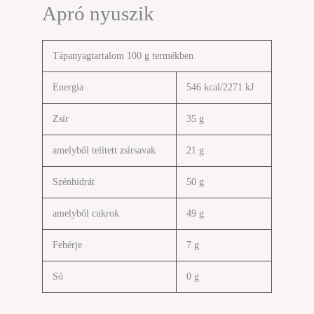
Apró nyuszik
Tápanyagtartalom 100 g termékben
Energia
546 kcal/2271 kJ
Zsír
35 g
amelyből telített zsírsavak
21 g
Szénhidrát
50 g
amelyből cukrok
49 g
Fehérje
7 g
Só
0 g