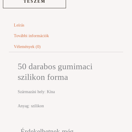
TESZEM
mennyiség
Leírás
További információk
Vélemények (0)
50 darabos gumimaci
szilikon forma
Származási hely: Kína
Anyag: szilikon
Érdekelhetnek még…