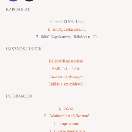
c
s
KAPCSOLAT
e
t
b
a
+36 30 575 1877
o
g
info@csokistore.hu
o
r
8800 Nagykanizsa, Rákóczi u. 29.
k
a
m
HASZNOS LINKEK
Belépés/Regisztráció
Szállítási módok
Fizetési lehetőségek
Elállás a szerződéstől
INFORMÁCIÓ
ÁSZF
Adatkezelési tájékoztató
Impresszum
Cookie tájékoztató