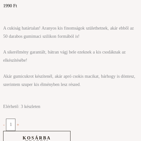
1990
Ft
A cukiság határtalan! Aranyos kis finomságok születhetnek, akár ebből az
50 darabos gumimaci szilikon formából is!
A sikerélmény garantált, bátran vágj bele ezeknek a kis csodáknak az
elkészítésébe!
Akár gumicukrot készítenél, akár apró csokis macikat, bárhogy is döntesz,
szerintem szuper kis élményben lesz részed.
50
Elérhető:
3 készleten
darabos
gumimaci
-
+
szilikon
KOSÁRBA
forma