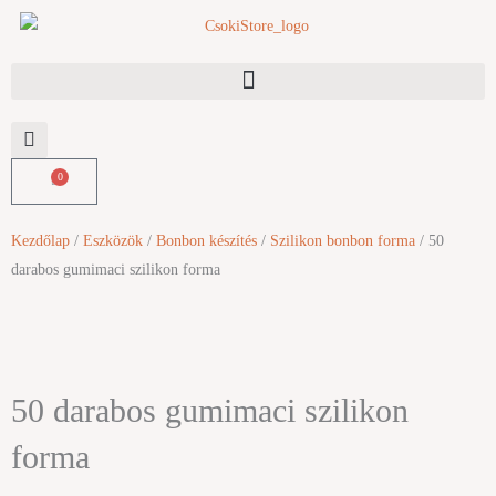
Skip
to
content
0
Kosár
Kezdőlap
/
Eszközök
/
Bonbon készítés
/
Szilikon bonbon forma
/ 50
darabos gumimaci szilikon forma
50 darabos gumimaci szilikon
forma