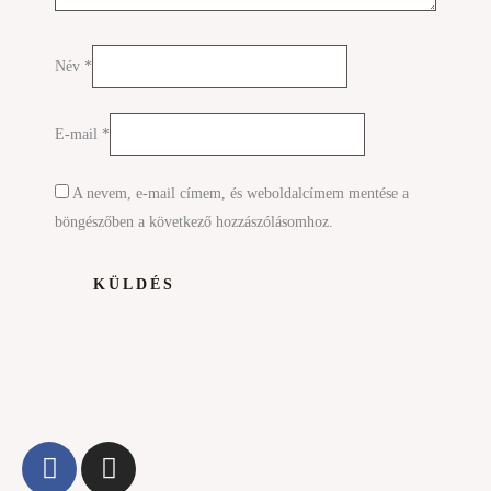
Név
*
E-mail
*
A nevem, e-mail címem, és weboldalcímem mentése a
böngészőben a következő hozzászólásomhoz.
F
I
a
n