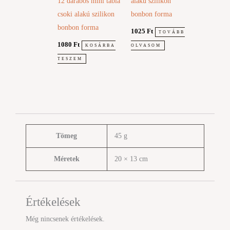
12 darabos mini tábla
alakú szilikon
csoki alakú szilikon
bonbon forma
bonbon forma
1025
Ft
TOVÁBB
1080
Ft
KOSÁRBA
OLVASOM
TESZEM
Tömeg
45 g
Méretek
20 × 13 cm
Értékelések
Még nincsenek értékelések.