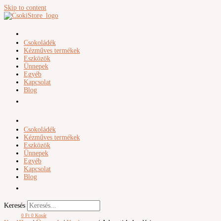
Skip to content
Csokoládék
Kézműves termékek
Eszközök
Ünnepek
Egyéb
Kapcsolat
Blog
Csokoládék
Kézműves termékek
Eszközök
Ünnepek
Egyéb
Kapcsolat
Blog
Keresés
0
Ft
0
Kosár