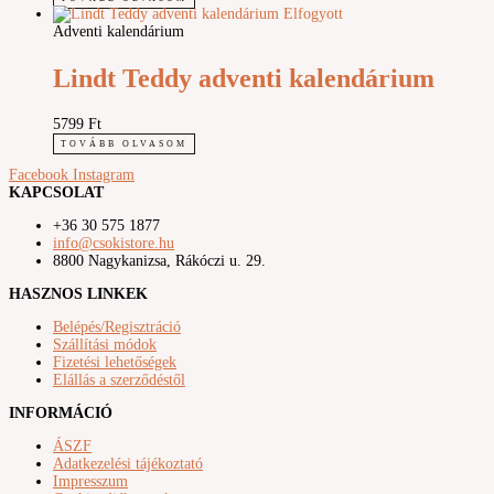
Elfogyott
Adventi kalendárium
Lindt Teddy adventi kalendárium
5799
Ft
TOVÁBB OLVASOM
Facebook
Instagram
KAPCSOLAT
+36 30 575 1877
info@csokistore.hu
8800 Nagykanizsa, Rákóczi u. 29.
HASZNOS LINKEK
Belépés/Regisztráció
Szállítási módok
Fizetési lehetőségek
Elállás a szerződéstől
INFORMÁCIÓ
ÁSZF
Adatkezelési tájékoztató
Impresszum