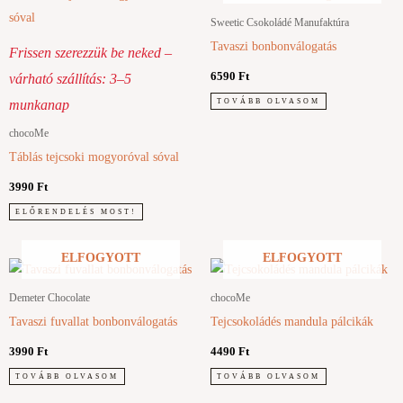
Sweetic Csokoládé Manufaktúra
Tavaszi bonbonválogatás
Frissen szerezzük be neked –
6590
Ft
várható szállítás: 3–5
TOVÁBB OLVASOM
munkanap
chocoMe
Táblás tejcsoki mogyoróval sóval
3990
Ft
ELŐRENDELÉS MOST!
ELFOGYOTT
ELFOGYOTT
Demeter Chocolate
chocoMe
Tavaszi fuvallat bonbonválogatás
Tejcsokoládés mandula pálcikák
3990
Ft
4490
Ft
TOVÁBB OLVASOM
TOVÁBB OLVASOM