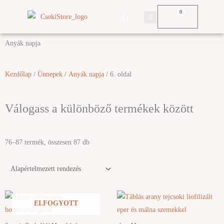
Skip
0
Kosár
to
content
KÉZMŰVES TERMÉKEK
Anyák napja
Kezdőlap
/
Ünnepek
/
Anyák napja
/ 6. oldal
Válogass a különböző termékek között
76–87 termék, összesen 87 db
ELFOGYOTT