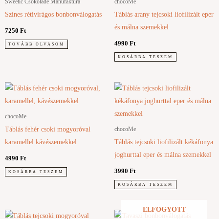
Sweetic Csokoládé Manufaktúra
chocoMe
Színes rétivirágos bonbonválogatás
Táblás arany tejcsoki liofilizált eper
és málna szemekkel
7250
Ft
4990
Ft
TOVÁBB OLVASOM
KOSÁRBA TESZEM
chocoMe
Táblás fehér csoki mogyoróval
chocoMe
karamellel kávészemekkel
Táblás tejcsoki liofilizált kékáfonya
joghurttal eper és málna szemekkel
4990
Ft
3990
Ft
KOSÁRBA TESZEM
KOSÁRBA TESZEM
ELFOGYOTT