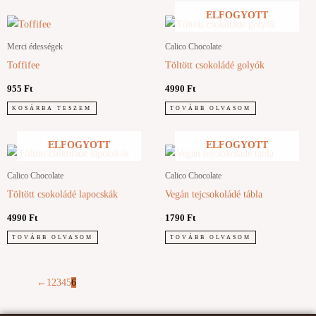
ELFOGYOTT
Merci édességek
Calico Chocolate
Toffifee
Töltött csokoládé golyók
955
Ft
4990
Ft
KOSÁRBA TESZEM
TOVÁBB OLVASOM
ELFOGYOTT
ELFOGYOTT
Calico Chocolate
Calico Chocolate
Töltött csokoládé lapocskák
Vegán tejcsokoládé tábla
4990
Ft
1790
Ft
TOVÁBB OLVASOM
TOVÁBB OLVASOM
←
1
2
3
4
5
6