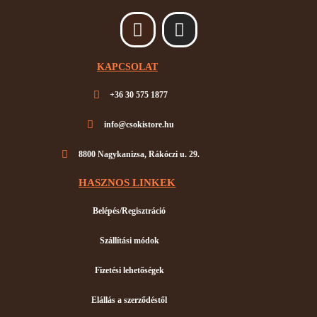
F
I
a
n
c
s
KAPCSOLAT
e
t
b
a
+36 30 575 1877
o
g
o
r
info@csokistore.hu
k
a
8800 Nagykanizsa, Rákóczi u. 29.
m
HASZNOS LINKEK
Belépés/Regisztráció
Szállítási módok
Fizetési lehetőségek
Elállás a szerződéstől